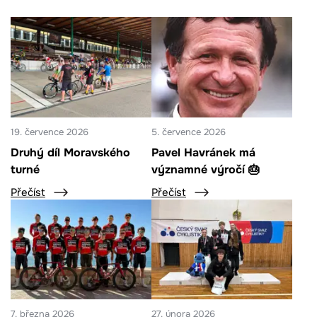
19. července 2026
5. července 2026
Druhý díl Moravského
Pavel Havránek má
turné
významné výročí 🎂
Přečíst
Přečíst
7. března 2026
27. února 2026