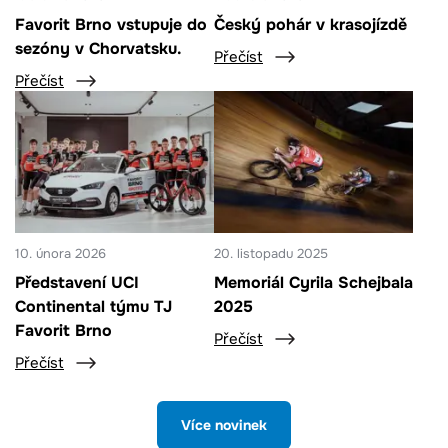
Favorit Brno vstupuje do
Český pohár v krasojízdě
sezóny v Chorvatsku.
Přečíst
Přečíst
10. února 2026
20. listopadu 2025
Představení UCI
Memoriál Cyrila Schejbala
Continental týmu TJ
2025
Favorit Brno
Přečíst
Přečíst
Více novinek