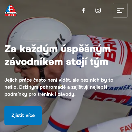
Facebook
Inst
Za každým úspěšným
závodníkem stojí tým
Jejich práce často není vidět, ale bez nich by to
nešlo. Drží tým pohromadě a zajišťují nejlepší
podmínky pro trénink i závody.
Zjistit více