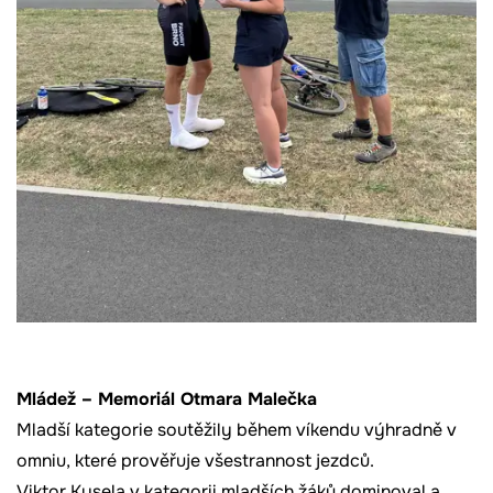
Mládež – Memoriál Otmara Malečka
Mladší kategorie soutěžily během víkendu výhradně v
omniu, které prověřuje všestrannost jezdců.
Viktor Kysela v kategorii mladších žáků dominoval a