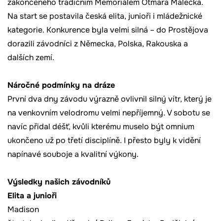
zakončeného tradičním Memoriálem Otmara Malečka.
Na start se postavila česká elita, junioři i mládežnické
kategorie. Konkurence byla velmi silná – do Prostějova
dorazili závodníci z Německa, Polska, Rakouska a
dalších zemí.
Náročné podmínky na dráze
První dva dny závodu výrazně ovlivnil silný vítr, který je
na venkovním velodromu velmi nepříjemný. V sobotu se
navíc přidal déšť, kvůli kterému muselo být omnium
ukončeno už po třetí disciplíně. I přesto byly k vidění
napínavé souboje a kvalitní výkony.
Výsledky našich závodníků
Elita a junioři
Madison