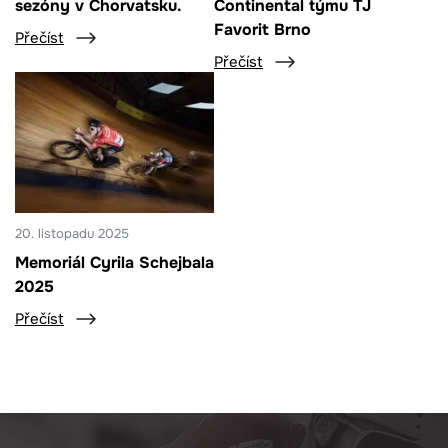
sezóny v Chorvatsku.
Continental týmu TJ
Favorit Brno
Přečíst
Přečíst
20. listopadu 2025
Memoriál Cyrila Schejbala
2025
Přečíst