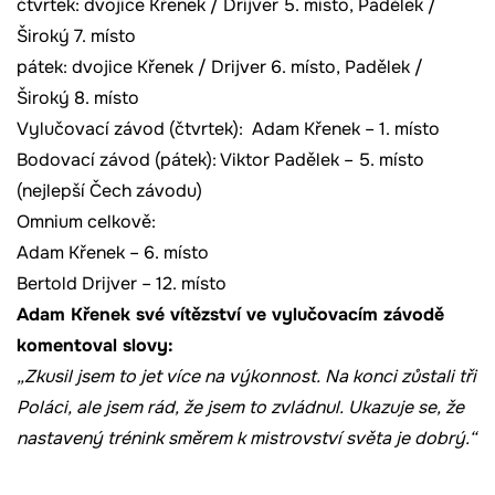
čtvrtek: dvojice Křenek / Drijver 5. místo, Padělek /
Široký 7. místo
pátek: dvojice Křenek / Drijver 6. místo, Padělek /
Široký 8. místo
Vylučovací závod (čtvrtek): Adam Křenek – 1. místo
Bodovací závod (pátek): Viktor Padělek – 5. místo
(nejlepší Čech závodu)
Omnium celkově:
Adam Křenek – 6. místo
Bertold Drijver – 12. místo
Adam Křenek své vítězství ve vylučovacím závodě
komentoval slovy:
„Zkusil jsem to jet více na výkonnost. Na konci zůstali tři
Poláci, ale jsem rád, že jsem to zvládnul. Ukazuje se, že
nastavený trénink směrem k mistrovství světa je dobrý.“